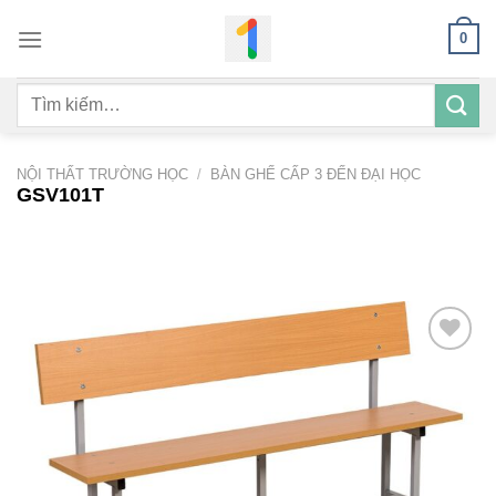
Bỏ
0
qua
nội
Tìm
dung
kiếm:
NỘI THẤT TRƯỜNG HỌC
/
BÀN GHẾ CẤP 3 ĐẾN ĐẠI HỌC
GSV101T
Add to
wishlist