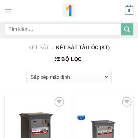
Bỏ
0
qua
nội
Tìm
dung
kiếm:
KÉT SẮT
/
KÉT SẮT TÀI LỘC (KT)
BỘ LỌC
Add to
Add to
wishlist
wishlist