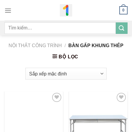
Bỏ
0
qua
nội
Tìm
dung
kiếm:
NỘI THẤT CÔNG TRÌNH
/
BÀN GẤP KHUNG THÉP
BỘ LỌC
Add to
Add to
wishlist
wishlist