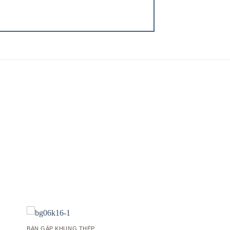
 to
Add to
list
wishlist
BÀN GẤP KHUNG THÉP