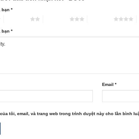
a bạn
*
2 trên 5 sao
3 trên 5 sao
4 trên 5 sao
5
a bạn
*
Email
*
của tôi, email, và trang web trong trình duyệt này cho lần bình luậ