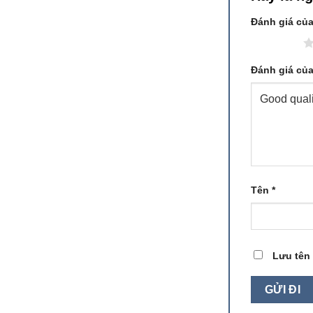
Đánh giá củ
1 trên 5 sao
Đánh giá củ
Tên
*
Lưu tên 