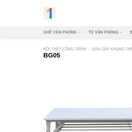
Bỏ
qua
nội
dung
GHẾ VĂN PHÒNG
TỦ VĂN PHÒNG
NỘI THẤT CÔNG TRÌNH
/
BÀN GẤP KHUNG TH
BG05