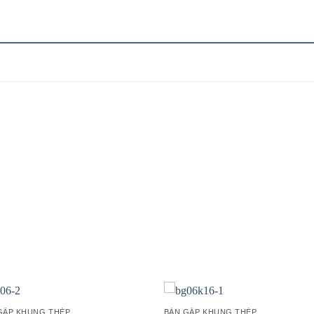
Add to
Add
wishlist
wish
GẤP KHUNG THÉP
BÀN GẤP KHUNG THÉP