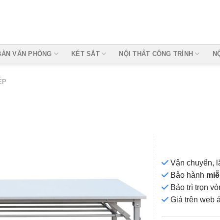
BÀN VĂN PHÒNG
KÉT SẮT
NỘI THẤT CÔNG TRÌNH
N
ÉP
Vận chuyển, l
Bảo hành
miễ
Bảo trì trọn 
Add to
Giá
trên web 
wishlist