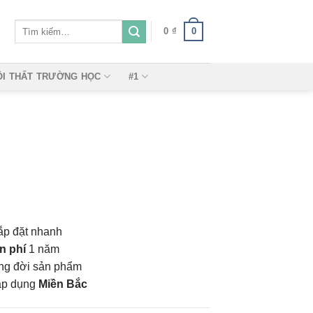
Tìm
0
0
₫
kiếm:
ỘI THẤT TRƯỜNG HỌC
#1
ắp đặt nhanh
n phí
1 năm
vòng đời sản phẩm
áp dụng
Miền Bắc