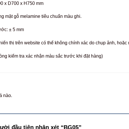
0 x D700 x H750 mm
ng mặt gỗ melamine tiêu chuẩn màu ghi.
ước: ± 5 mm
hiển thị trên website có thể không chính xác do chụp ảnh, hoặ
òng kiểm tra xác nhận màu sắc trước khi đặt hàng)
á nào.
gười đầu tiên nhận xét “BG05”