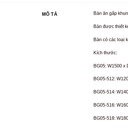
Bàn ăn gấp khung
MÔ TẢ
Bàn được thiết k
Bàn có các loại 
Kích thước:
BG05: W1500 x 
BG05-512: W120
BG05-514: W140
BG05-516: W160
BG05-518: W180