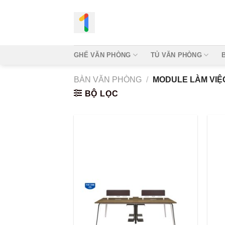
Bỏ
qua
nội
dung
GHẾ VĂN PHÒNG
TỦ VĂN PHÒNG
BÀN VĂN PHÒNG
/
MODULE LÀM VIỆ
BỘ LỌC
Add to
wishlist