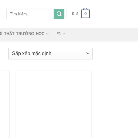
Tìm
0
0
₫
kiếm:
ỘI THẤT TRƯỜNG HỌC
#1
 to
Add to
ist
wishlist