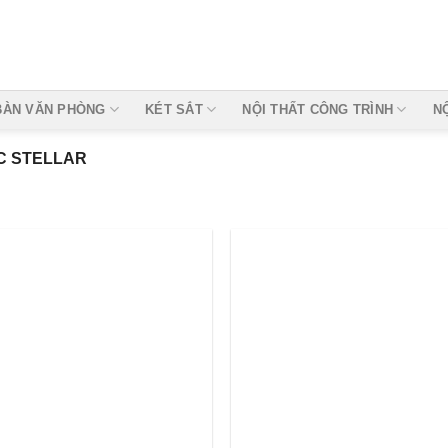
BÀN VĂN PHÒNG
KÉT SẮT
NỘI THẤT CÔNG TRÌNH
N
C STELLAR
Add to
Add
wishlist
wishl