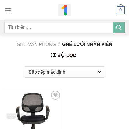
Bỏ
0
qua
nội
Tìm
dung
kiếm:
GHẾ VĂN PHÒNG
/
GHẾ LƯỚI NHÂN VIÊN
BỘ LỌC
Add to
wishlist