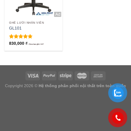
GHẾ LƯỚI NHÂN VIÊN
GL101
Được xếp
830,000
₫
Chưa bao gồm VAT
hạng
5.00
5 sao
Copyright 2026 ©
Hệ thống phân phối nội thất trên toàn quốc