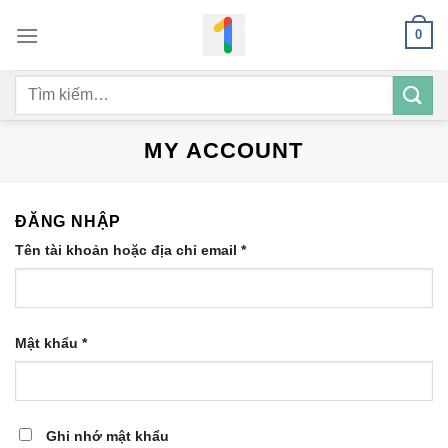
Bỏ
0
qua
nội
Tìm
dung
kiếm:
MY ACCOUNT
ĐĂNG NHẬP
Bắt
Tên tài khoản hoặc địa chỉ email
*
buộc
Bắt
Mật khẩu
*
buộc
Ghi nhớ mật khẩu