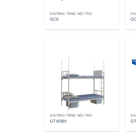
GIƯỜNG TẦNG NỘI TRÚ
GI
GC6
GC
Add to
wishlist
GIƯỜNG TẦNG NỘI TRÚ
GI
GT40BH
G