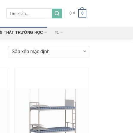
Tìm
0
0
₫
kiếm:
ỘI THẤT TRƯỜNG HỌC
#1
 to
Add to
ist
wishlist