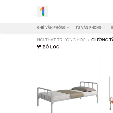
Bỏ
qua
nội
dung
GHẾ VĂN PHÒNG
TỦ VĂN PHÒNG
NỘI THẤT TRƯỜNG HỌC
/
GIƯỜNG T
BỘ LỌC
Add to
wishlist