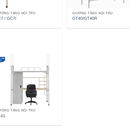
ƯỜNG TẦNG NỘI TRÚ
GIƯỜNG TẦNG NỘI TRÚ
7 / GC7I
GT40/GT40R
Add to
wishlist
ƯỜNG TẦNG NỘI TRÚ
T41