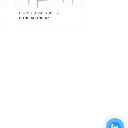
GIƯỜNG TẦNG NỘI TRÚ
GT40B/GT40BR