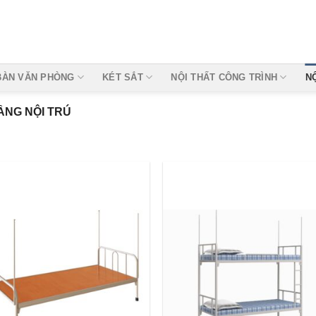
BÀN VĂN PHÒNG
KÉT SẮT
NỘI THẤT CÔNG TRÌNH
N
ẦNG NỘI TRÚ
Add to
Add
wishlist
wishl