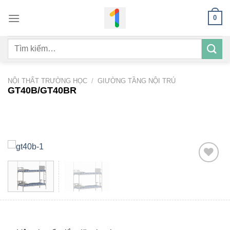
Bỏ
0
qua
nội
Tìm
dung
kiếm:
NỘI THẤT TRƯỜNG HỌC
/
GIƯỜNG TẦNG NỘI TRÚ
GT40B/GT40BR
Add to
wishlist