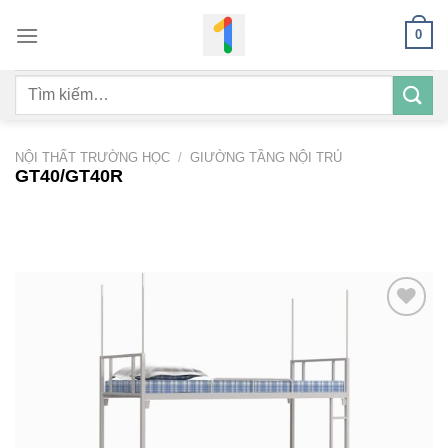
Bỏ
0
qua
nội
Tìm
dung
kiếm:
NỘI THẤT TRƯỜNG HỌC
/
GIƯỜNG TẦNG NỘI TRÚ
GT40/GT40R
Add to
wishlist