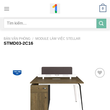
Bỏ
0
qua
nội
Tìm
dung
kiếm:
BÀN VĂN PHÒNG
/
MODULE LÀM VIỆC STELLAR
STMD03-2C16
Add to
wishlist