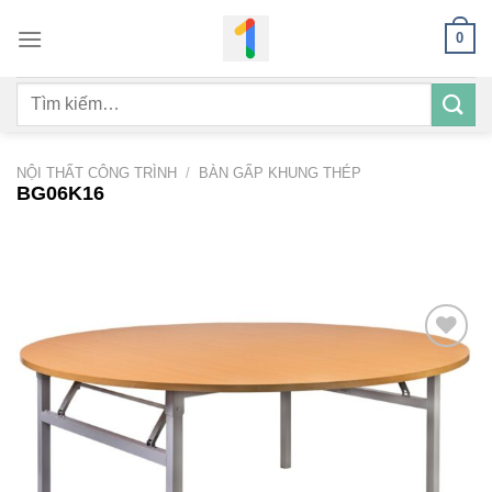
Bỏ
0
qua
nội
Tìm
dung
kiếm:
NỘI THẤT CÔNG TRÌNH
/
BÀN GẤP KHUNG THÉP
BG06K16
Add to
wishlist