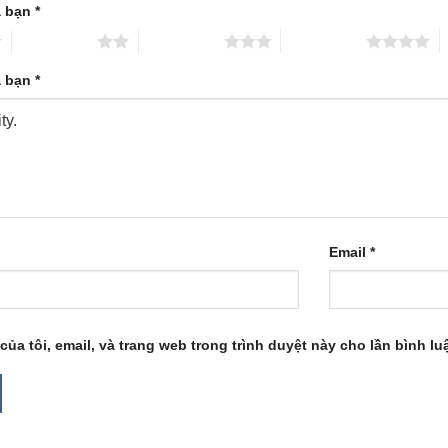
a bạn
*
2 trên 5 sao
3 trên 5 sao
4 trên 5 sao
5
a bạn
*
Email
*
của tôi, email, và trang web trong trình duyệt này cho lần bình luậ