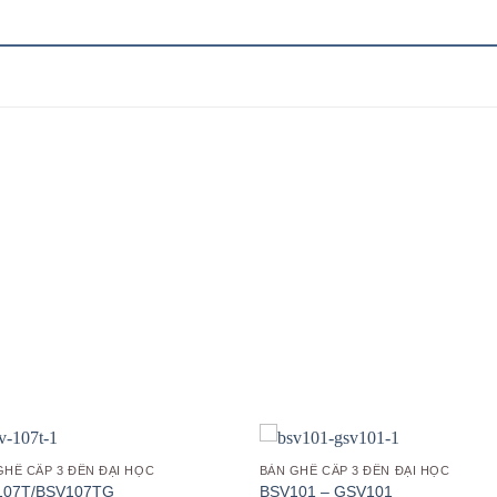
Add to
Add
wishlist
wish
GHẾ CẤP 3 ĐẾN ĐẠI HỌC
BÀN GHẾ CẤP 3 ĐẾN ĐẠI HỌC
107T/BSV107TG
BSV101 – GSV101