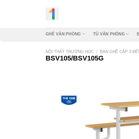
Bỏ
qua
nội
dung
GHẾ VĂN PHÒNG
TỦ VĂN PHÒNG
NỘI THẤT TRƯỜNG HỌC
/
BÀN GHẾ CẤP 3 ĐẾ
BSV105/BSV105G