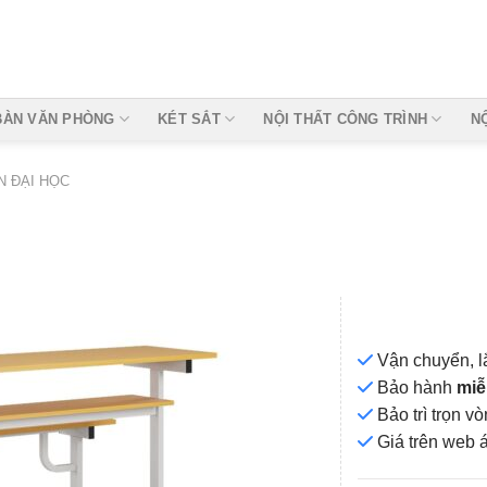
BÀN VĂN PHÒNG
KÉT SẮT
NỘI THẤT CÔNG TRÌNH
N
N ĐẠI HỌC
Vận chuyển, l
Bảo hành
miễ
Bảo trì trọn 
Add to
Giá
trên web 
wishlist