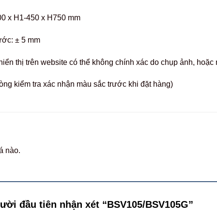
00 x H1-450 x H750 mm
ước: ± 5 mm
hiển thị trên website có thể không chính xác do chụp ảnh, hoặ
òng kiểm tra xác nhận màu sắc trước khi đặt hàng)
á nào.
gười đầu tiên nhận xét “BSV105/BSV105G”