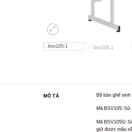
Bộ bàn ghế sinh 
MÔ TẢ
Mã BSV105: Sử d
Mã BSV105G: Sử d
giữ được mầu sắ