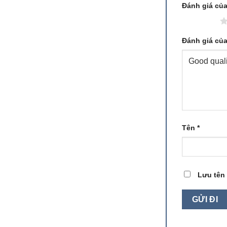
Đánh giá củ
1 trên 5 sao
Đánh giá củ
Tên
*
Lưu tên 