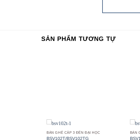
SẢN PHẨM TƯƠNG TỰ
Add to
Add to
wishlist
wishlist
 ĐẠI HỌC
BÀN GHẾ CẤP 3 ĐẾN ĐẠI HỌC
BÀN 
G
BSV102T/BSV102TG
BSV