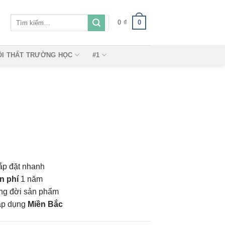
Tìm
0
0
₫
kiếm:
ỘI THẤT TRƯỜNG HỌC
#1
ắp đặt nhanh
n phí
1 năm
vòng đời sản phẩm
áp dụng
Miền Bắc