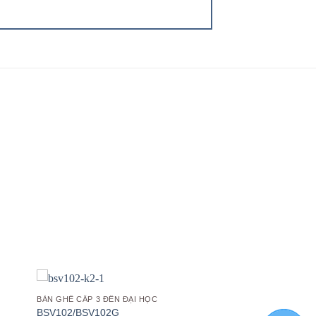
 to
Add to
list
wishlist
BÀN GHẾ CẤP 3 ĐẾN ĐẠI HỌC
BSV102/BSV102G