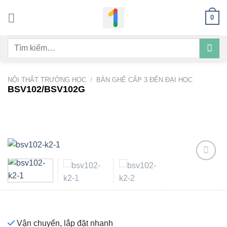
Bỏ
0
qua
nội
Tìm
dung
kiếm:
NỘI THẤT TRƯỜNG HỌC
/
BÀN GHẾ CẤP 3 ĐẾN ĐẠI HỌC
BSV102/BSV102G
Add to
wishlist
Vận chuyển, lắp đặt nhanh