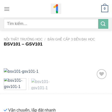
Bỏ
0
qua
nội
Tìm
dung
kiếm:
NỘI THẤT TRƯỜNG HỌC
/
BÀN GHẾ CẤP 3 ĐẾN ĐẠI HỌC
BSV101 – GSV101
Add to
wishlist
Vận chuyển, lắp đặt nhanh