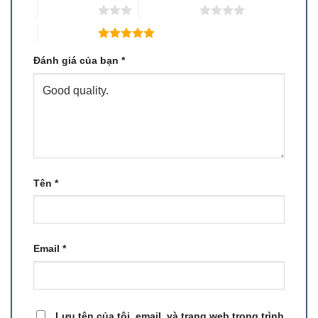
3 trên 5 sao
4 trên 5 sao
5 trên 5 sao
Đánh giá của bạn
*
Tên
*
Email
*
Lưu tên của tôi, email, và trang web trong trình