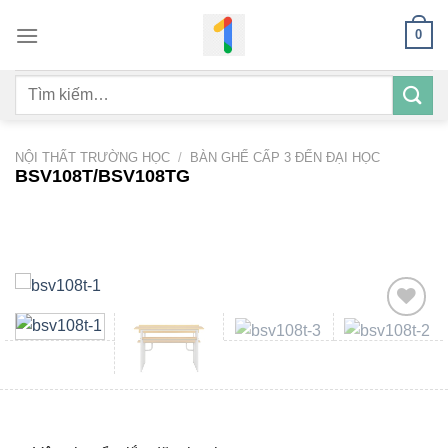
Bỏ
0
qua
nội
Tìm
dung
kiếm:
NỘI THẤT TRƯỜNG HỌC
/
BÀN GHẾ CẤP 3 ĐẾN ĐẠI HỌC
BSV108T/BSV108TG
Add to
wishlist