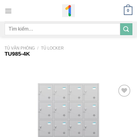
Bỏ
0
qua
nội
Tìm
dung
kiếm:
TỦ VĂN PHÒNG
/
TỦ LOCKER
TU985-4K
Add to
wishlist