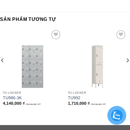
SẢN PHẨM TƯƠNG TỰ
Add to
Add to
wishlist
wishlist
TỦ LOCKER
TỦ LOCKER
TU986-3K
TU992
4,140,000
₫
1,710,000
₫
Chưa bao gồm VAT
Chưa bao gồm VAT