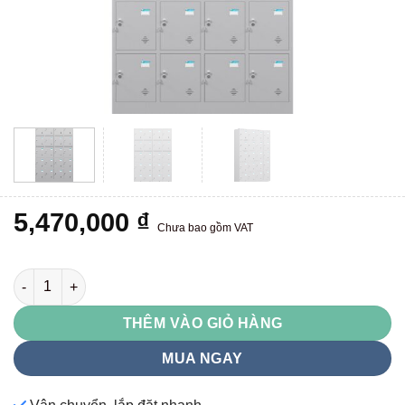
5,470,000
₫
Chưa bao gồm VAT
TU985-4K số lượng
THÊM VÀO GIỎ HÀNG
MUA NGAY