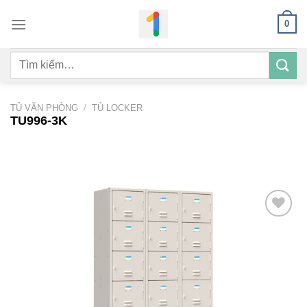
Bỏ
0
qua
nội
Tìm
dung
kiếm:
TỦ VĂN PHÒNG
/
TỦ LOCKER
TU996-3K
Add to
wishlist