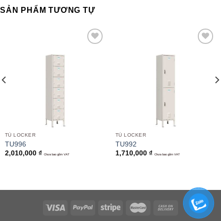
SẢN PHẨM TƯƠNG TỰ
Add to
Add to
wishlist
wishlist
TỦ LOCKER
TỦ LOCKER
TU996
TU992
2,010,000
₫
1,710,000
₫
Chưa bao gồm VAT
Chưa bao gồm VAT