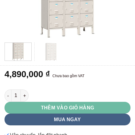
4,890,000
₫
Chưa bao gồm VAT
TU996-3K số lượng
THÊM VÀO GIỎ HÀNG
MUA NGAY