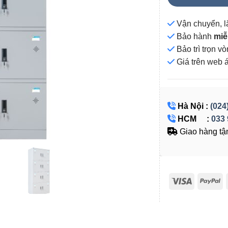
Vận chuyển, l
Bảo hành
miễ
Bảo trì trọn 
Giá
trên web 
Hà Nội :
(024
HCM :
033 
Giao hàng tận