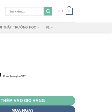
Tìm
0
0
₫
kiếm:
ỘI THẤT TRƯỜNG HỌC
#1
₫
Chưa bao gồm VAT
ng
THÊM VÀO GIỎ HÀNG
MUA NGAY