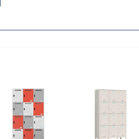
Add to
Add
wishlist
wish