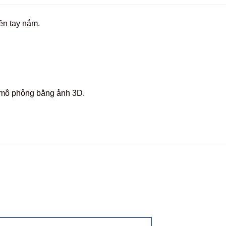
ền tay nắm.
c mô phỏng bằng ảnh 3D.