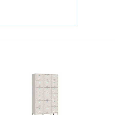
 to
Add to
list
wishlist