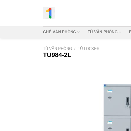
Bỏ
qua
nội
dung
GHẾ VĂN PHÒNG
TỦ VĂN PHÒNG
TỦ VĂN PHÒNG
/
TỦ LOCKER
TU984-2L