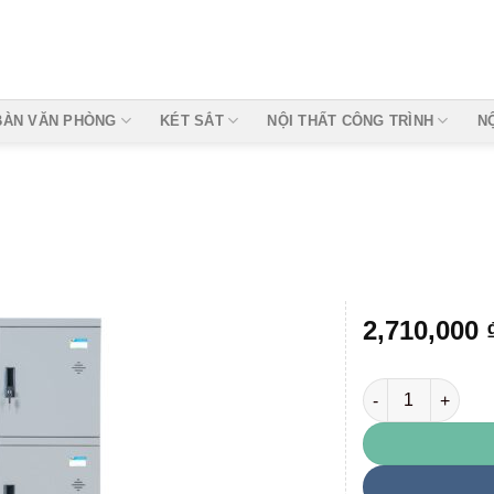
BÀN VĂN PHÒNG
KÉT SẮT
NỘI THẤT CÔNG TRÌNH
N
2,710,000
TU984-2L số lượ
Add to
wishlist