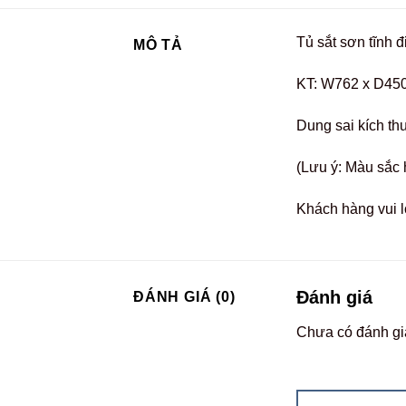
Tủ sắt sơn tĩnh 
MÔ TẢ
KT: W762 x D45
Dung sai kích th
(Lưu ý: Màu sắc 
Khách hàng vui l
Đánh giá
ĐÁNH GIÁ (0)
Chưa có đánh gi