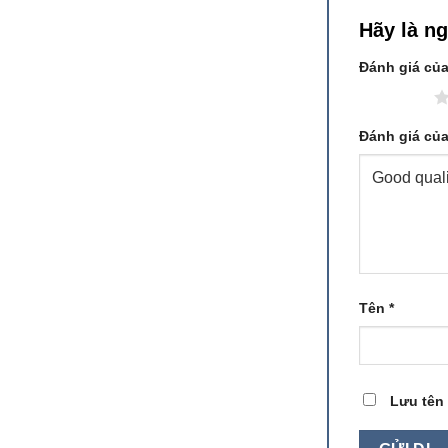
Hãy là n
Đánh giá củ
1 trên 5 sao
Đánh giá củ
Tên
*
Lưu tên 