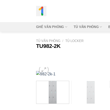
Bỏ
qua
nội
dung
GHẾ VĂN PHÒNG
TỦ VĂN PHÒNG
TỦ VĂN PHÒNG
/
TỦ LOCKER
TU982-2K