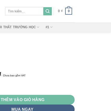
Tìm
0
0
₫
kiếm:
ỘI THẤT TRƯỜNG HỌC
#1
₫
Chưa bao gồm VAT
ng
THÊM VÀO GIỎ HÀNG
MUA NGAY