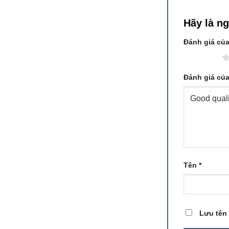
Hãy là n
Đánh giá củ
1 trên 5 sao
Đánh giá củ
Tên
*
Lưu tên 