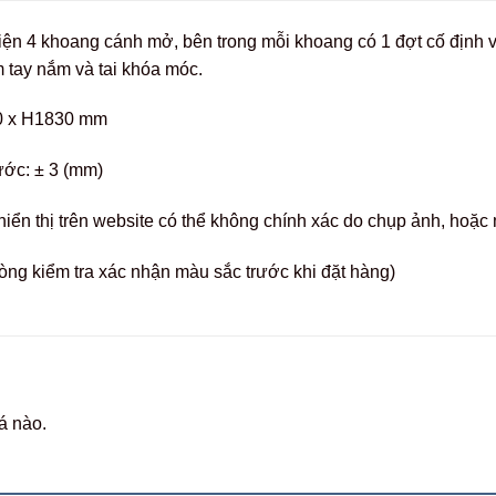
điện 4 khoang cánh mở, bên trong mỗi khoang có 1 đợt cố định v
 tay nắm và tai khóa móc.
0 x H1830 mm
ước: ± 3 (mm)
hiển thị trên website có thể không chính xác do chụp ảnh, hoặ
òng kiểm tra xác nhận màu sắc trước khi đặt hàng)
á nào.