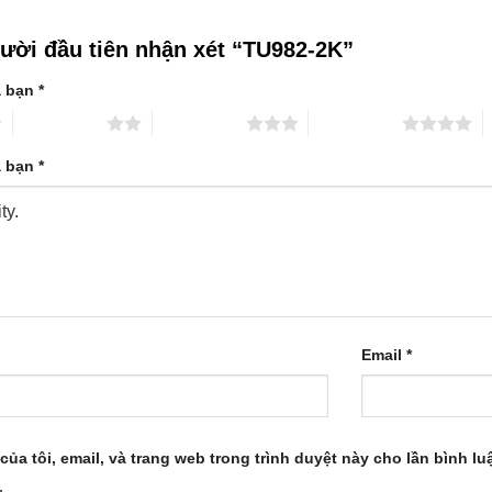
gười đầu tiên nhận xét “TU982-2K”
a bạn
*
2 trên 5 sao
3 trên 5 sao
4 trên 5 sao
5
a bạn
*
Email
*
của tôi, email, và trang web trong trình duyệt này cho lần bình luậ