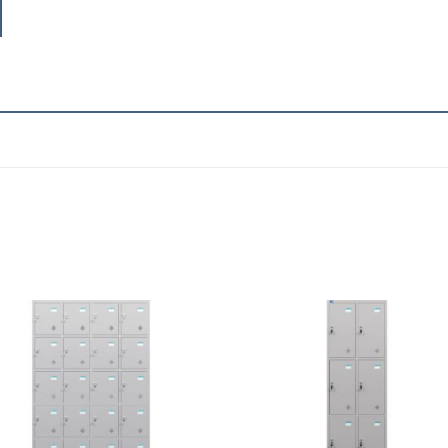
Add to
Add
wishlist
wish