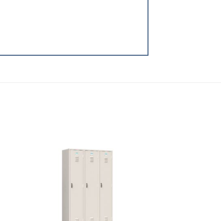
 to
Add to
list
wishlist