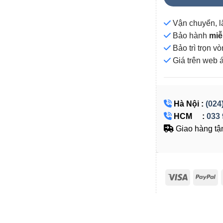
Vận chuyển, l
Bảo hành
miễ
Bảo trì trọn 
Giá
trên web 
Hà Nội :
(024
HCM :
033 
Giao hàng tận