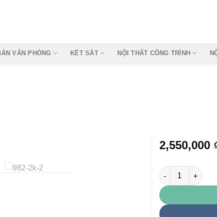
BÀN VĂN PHÒNG
KÉT SẮT
NỘI THẤT CÔNG TRÌNH
N
2,550,000
TU982-2K số lượ
Add to
wishlist