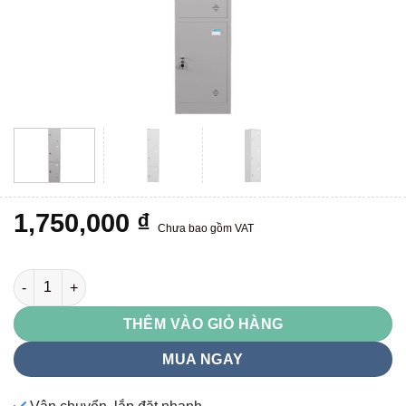
1,750,000
₫
Chưa bao gồm VAT
TU983 số lượng
THÊM VÀO GIỎ HÀNG
MUA NGAY