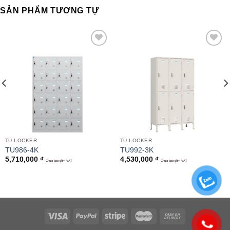
SẢN PHẨM TƯƠNG TỰ
Add to
Add to
wishlist
wishlist
TỦ LOCKER
TỦ LOCKER
TU986-4K
TU992-3K
5,710,000
₫
4,530,000
₫
Chưa bao gồm VAT
Chưa bao gồm VAT