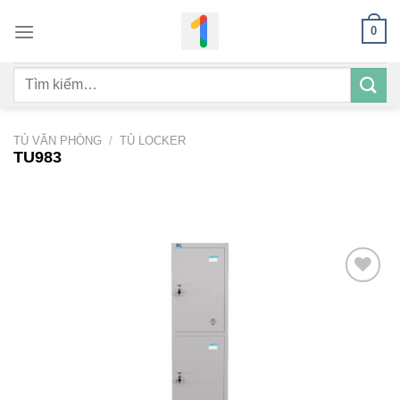
Bỏ
0
qua
nội
Tìm
dung
kiếm:
TỦ VĂN PHÒNG
/
TỦ LOCKER
TU983
Add to
wishlist