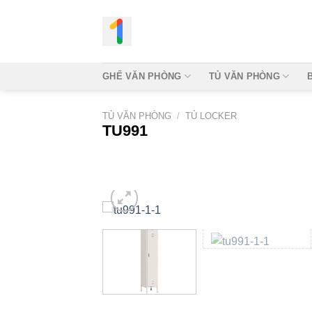
Bỏ
qua
nội
dung
GHẾ VĂN PHÒNG
TỦ VĂN PHÒNG
TỦ VĂN PHÒNG
/
TỦ LOCKER
TU991