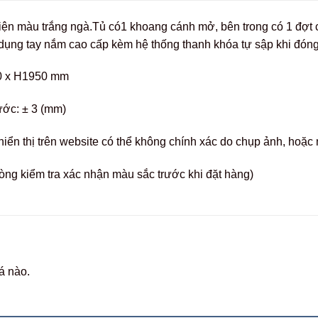
điện màu trắng ngà.Tủ có1 khoang cánh mở, bên trong có 1 đợt c
dụng tay nắm cao cấp kèm hệ thống thanh khóa tự sập khi đón
0 x H1950 mm
ước: ± 3 (mm)
hiển thị trên website có thể không chính xác do chụp ảnh, hoặ
òng kiểm tra xác nhận màu sắc trước khi đặt hàng)
á nào.