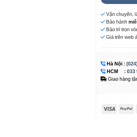
Vận chuyển, l
Bảo hành
miễ
Bảo trì trọn 
Giá
trên web 
Hà Nội :
(024
HCM :
033 
Giao hàng tận