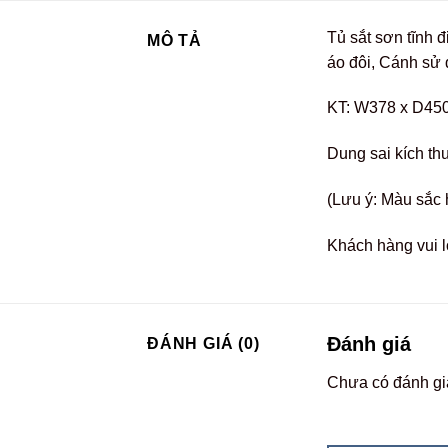
Tủ sắt sơn tĩnh 
MÔ TẢ
áo đôi, Cánh sử 
KT: W378 x D45
Dung sai kích th
(Lưu ý: Màu sắc 
Khách hàng vui l
Đánh giá
ĐÁNH GIÁ (0)
Chưa có đánh gi