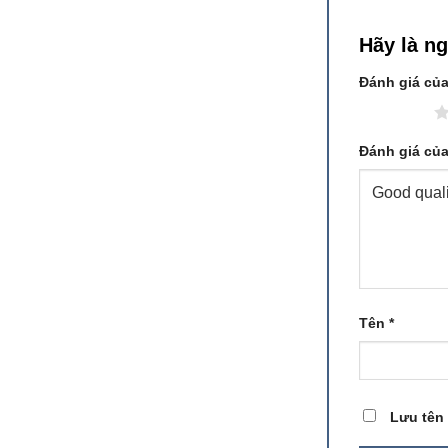
Hãy là n
Đánh giá củ
1 trên 5 sao
Đánh giá củ
Tên
*
Lưu tên 