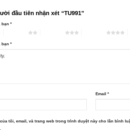
gười đầu tiên nhận xét “TU991”
a bạn
*
2 trên 5 sao
3 trên 5 sao
4 trên 5 sao
5
a bạn
*
Email
*
của tôi, email, và trang web trong trình duyệt này cho lần bình luậ