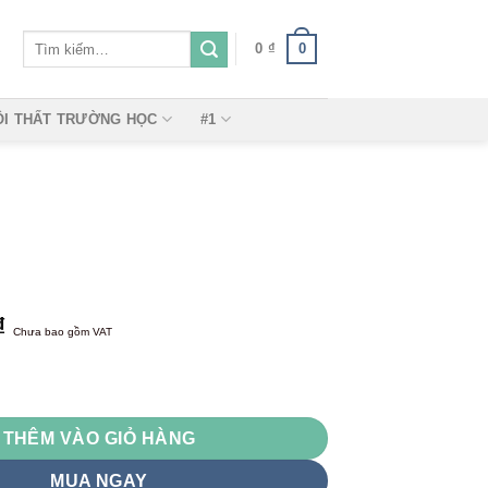
Tìm
0
0
₫
kiếm:
ỘI THẤT TRƯỜNG HỌC
#1
₫
Chưa bao gồm VAT
THÊM VÀO GIỎ HÀNG
MUA NGAY