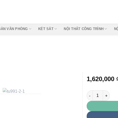
BÀN VĂN PHÒNG
KÉT SẮT
NỘI THẤT CÔNG TRÌNH
N
1,620,000
TU991 số lượng
Add to
wishlist