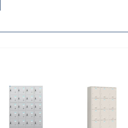
Add to
Add
wishlist
wish