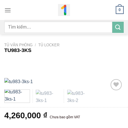
Bỏ
0
qua
nội
Tìm
dung
kiếm:
TỦ VĂN PHÒNG
/
TỦ LOCKER
TU983-3KS
Add to
wishlist
4,260,000
₫
Chưa bao gồm VAT