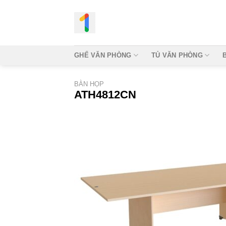
Bỏ
qua
nội
dung
GHẾ VĂN PHÒNG
TỦ VĂN PHÒNG
BÀN HỌP
ATH4812CN