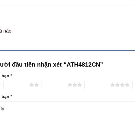
á nào.
gười đầu tiên nhận xét “ATH4812CN”
a bạn
*
2 trên 5 sao
3 trên 5 sao
4 trên 5 sao
5
a bạn
*