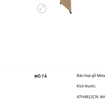
Bàn họp gỗ Mela
MÔ TẢ
Kích thước:
ATH4812CN: W4