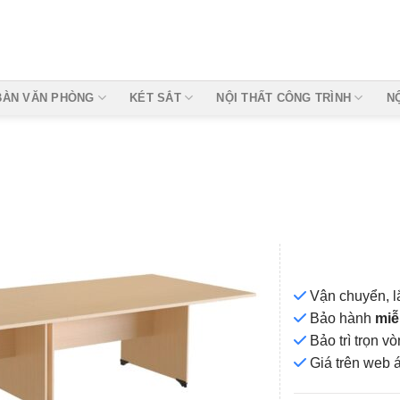
BÀN VĂN PHÒNG
KÉT SẮT
NỘI THẤT CÔNG TRÌNH
N
Vận chuyển, l
Bảo hành
miễ
Bảo trì trọn 
Add to
Giá
trên web 
wishlist