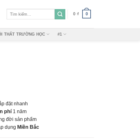
Tìm
0
0
₫
kiếm:
ỘI THẤT TRƯỜNG HỌC
#1
ắp đặt nhanh
n phí
1 năm
vòng đời sản phẩm
áp dụng
Miền Bắc