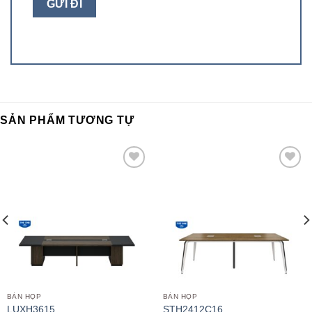
SẢN PHẨM TƯƠNG TỰ
Add to
Add to
wishlist
wishlist
BÀN HỌP
BÀN HỌP
LUXH3615
STH2412C16