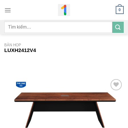
Bỏ
0
qua
nội
Tìm
dung
kiếm:
BÀN HỌP
LUXH2412V4
Add to
wishlist