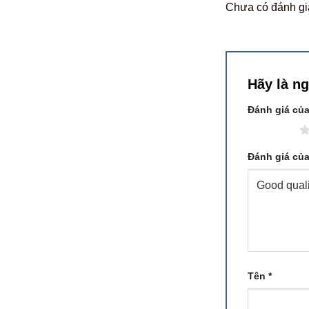
Chưa có đánh gi
Hãy là n
Đánh giá củ
1 trên 5 sao
Đánh giá củ
Tên
*