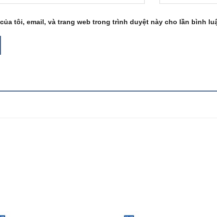
của tôi, email, và trang web trong trình duyệt này cho lần bình luậ
Add to
Add
wishlist
wish