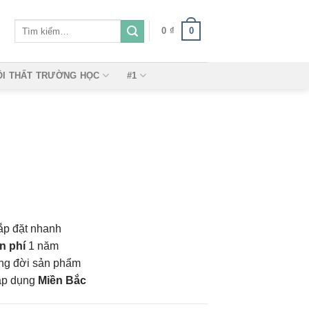
Tìm
0
0
₫
kiếm:
ỘI THẤT TRƯỜNG HỌC
#1
ắp đặt nhanh
n phí
1 năm
vòng đời sản phẩm
áp dụng
Miền Bắc