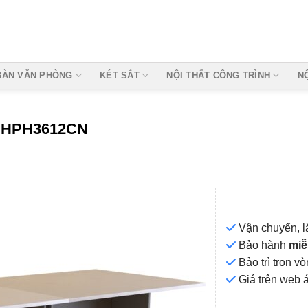
BÀN VĂN PHÒNG
KÉT SẮT
NỘI THẤT CÔNG TRÌNH
N
 HPH3612CN
Vận chuyển, l
Bảo hành
miễ
Bảo trì trọn 
Add to
Giá
trên web 
wishlist