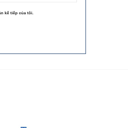
n kế tiếp của tôi.
 to
Add to
list
wishlist