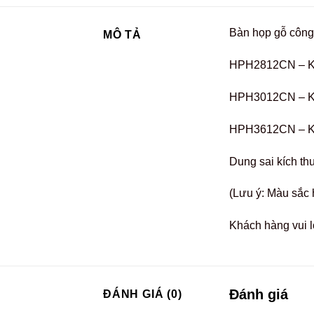
Bàn họp gỗ công
MÔ TẢ
HPH2812CN – K
HPH3012CN – K
HPH3612CN – K
Dung sai kích th
(Lưu ý: Màu sắc 
Khách hàng vui l
Đánh giá
ĐÁNH GIÁ (0)