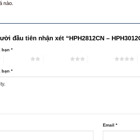
á nào.
gười đầu tiên nhận xét “HPH2812CN – HPH30
a bạn
*
2 trên 5 sao
3 trên 5 sao
4 trên 5 sao
5
a bạn
*
Email
*