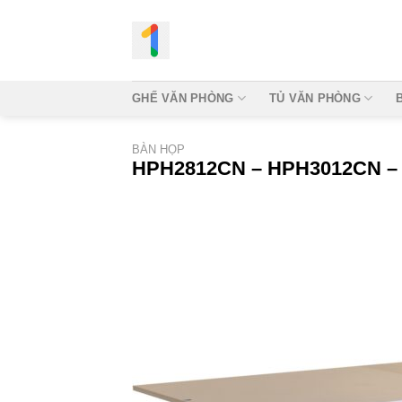
Bỏ
qua
nội
dung
GHẾ VĂN PHÒNG
TỦ VĂN PHÒNG
BÀN HỌP
HPH2812CN – HPH3012CN –