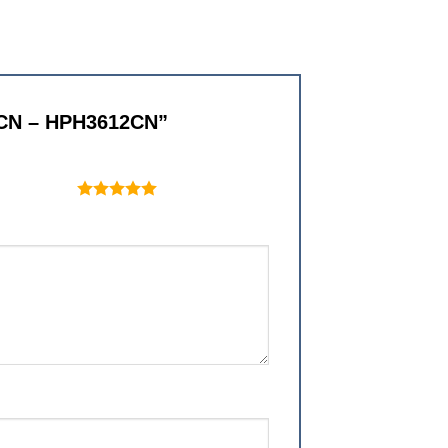
12CN – HPH3612CN”
 trên 5 sao