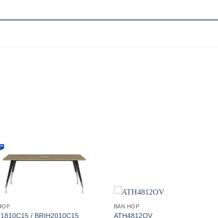
Add to
Add
wishlist
wish
HỌP
BÀN HỌP
1810C15 / BRIH2010C15
ATH4812OV