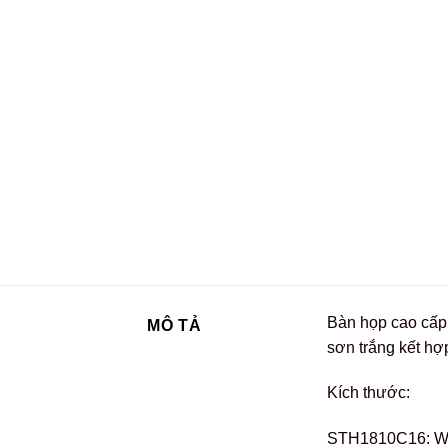
Bàn họp cao cấp 
MÔ TẢ
sơn trắng kết hợ
Kích thước:
STH1810C16: W1