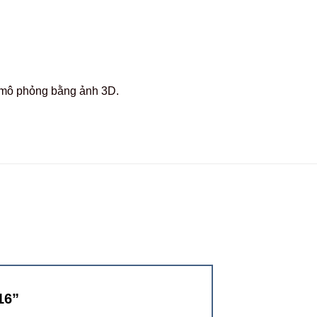
c mô phỏng bằng ảnh 3D.
C16”