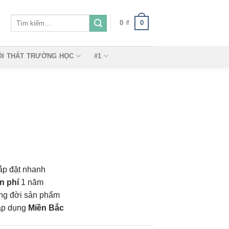
Tìm
0
0
₫
kiếm:
ỘI THẤT TRƯỜNG HỌC
#1
ắp đặt nhanh
n phí
1 năm
vòng đời sản phẩm
áp dụng
Miền Bắc