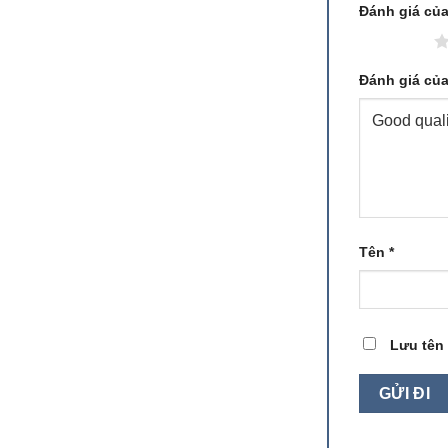
Đánh giá củ
1 trên 5 sao
Đánh giá củ
Tên
*
Lưu tên 