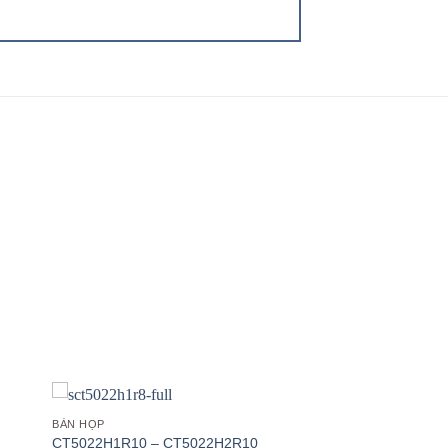
 to
Add to
list
wishlist
BÀN HỌP
CT5022H1R10 – CT5022H2R10