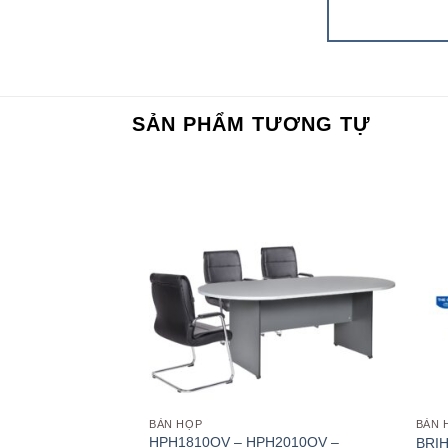
SẢN PHẨM TƯƠNG TỰ
Add to
Add to
wishlist
wishlist
BÀN HỌP
BÀN 
HPH1810OV – HPH2010OV –
CT2412H5CN
BRIH