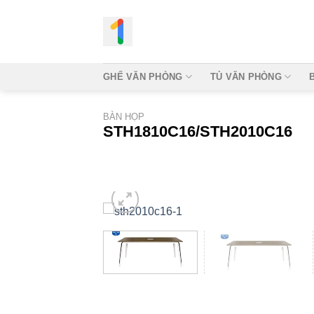
Bỏ
qua
nội
dung
GHẾ VĂN PHÒNG
TỦ VĂN PHÒNG
BÀN HỌP
STH1810C16/STH2010C16