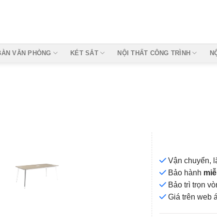
BÀN VĂN PHÒNG
KÉT SẮT
NỘI THẤT CÔNG TRÌNH
N
Vận chuyển, l
Bảo hành
miễ
Bảo trì trọn 
Add to
Giá
trên web 
wishlist