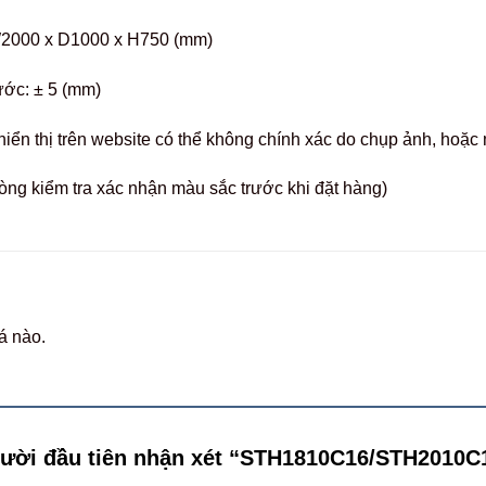
000 x D1000 x H750 (mm)
ước: ± 5 (mm)
hiển thị trên website có thể không chính xác do chụp ảnh, hoặ
òng kiểm tra xác nhận màu sắc trước khi đặt hàng)
á nào.
gười đầu tiên nhận xét “STH1810C16/STH2010