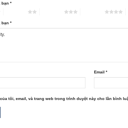
a bạn
*
2 trên 5 sao
3 trên 5 sao
4 trên 5 sao
5
a bạn
*
Email
*
của tôi, email, và trang web trong trình duyệt này cho lần bình luậ