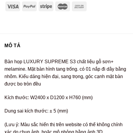
MÔ TẢ
Bàn họp LUXURY SUPREME S3 chất liệu gỗ sơn+
melamine. Mặt bàn hình tang trống. có 01 nắp đi dây bằng
nhôm. Kiểu dáng hiện đại, sang trọng, góc cạnh mặt bàn
được bo tròn đều
Kích thước: W2400 x D1200 x H760 (mm)
Dung sai kích thước: ± 5 (mm)
(Lưu ý: Màu sắc hiển thị trên website có thể không chính
xác do chụp ảnh, hoặc mô phỏng bằng ảnh 3D.