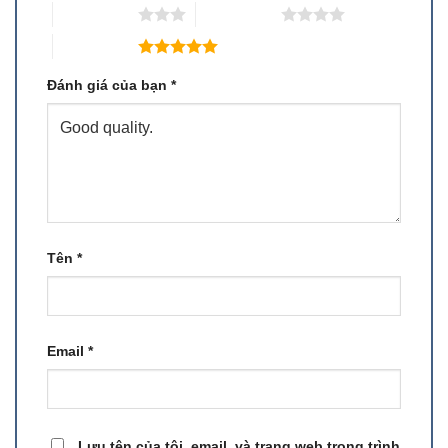
3 trên 5 sao
4 trên 5 sao
5 trên 5 sao
Đánh giá của bạn
*
Tên
*
Email
*
Lưu tên của tôi, email, và trang web trong trình