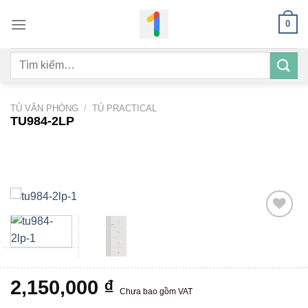
Bỏ
0
qua
nội
Tìm
dung
kiếm:
TỦ VĂN PHÒNG
/
TỦ PRACTICAL
TU984-2LP
Add to
wishlist
2,150,000
₫
Chưa bao gồm VAT