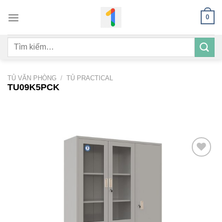
Bỏ
0
qua
nội
Tìm
dung
kiếm:
TỦ VĂN PHÒNG
/
TỦ PRACTICAL
TU09K5PCK
Add to
wishlist