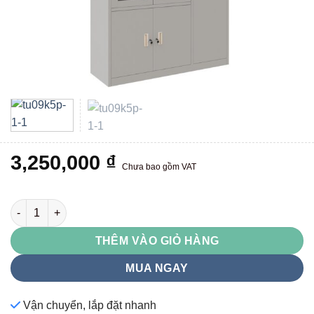
3,250,000
₫
Chưa bao gồm VAT
TU09K5PCK số lượng
THÊM VÀO GIỎ HÀNG
MUA NGAY
Vận chuyển, lắp đặt nhanh