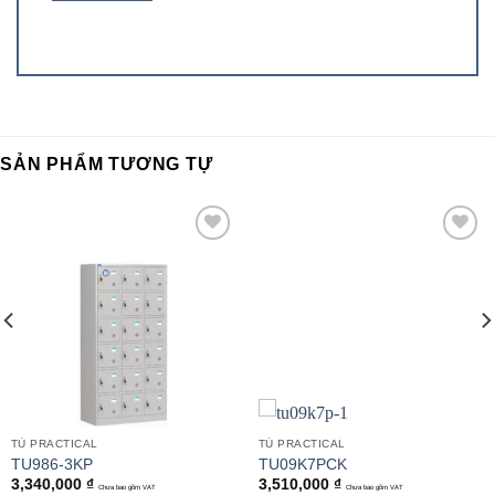
SẢN PHẨM TƯƠNG TỰ
Add to
Add to
wishlist
wishlist
TỦ PRACTICAL
TỦ PRACTICAL
TU986-3KP
TU09K7PCK
3,340,000
₫
3,510,000
₫
Chưa bao gồm VAT
Chưa bao gồm VAT