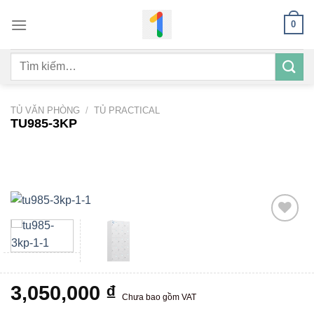
Bỏ
0
qua
nội
Tìm
dung
kiếm:
TỦ VĂN PHÒNG
/
TỦ PRACTICAL
TU985-3KP
Add to
wishlist
3,050,000
₫
Chưa bao gồm VAT