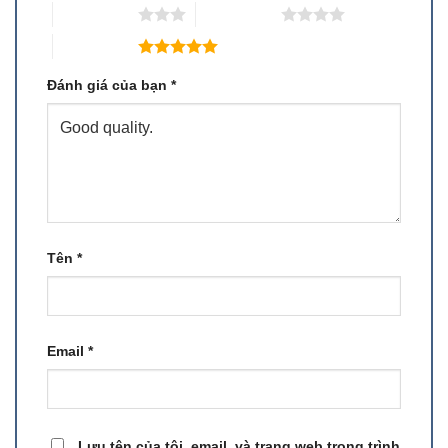
3 trên 5 sao
4 trên 5 sao
5 trên 5 sao
Đánh giá của bạn
*
Tên
*
Email
*
Lưu tên của tôi, email, và trang web trong trình