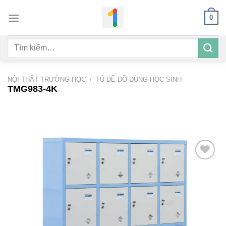
Bỏ
0
qua
nội
Tìm
dung
kiếm:
NỘI THẤT TRƯỜNG HỌC
/
TỦ ĐỀ ĐỒ DÙNG HỌC SINH
TMG983-4K
Add to
wishlist