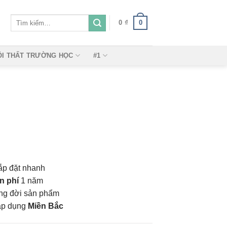
Tìm
0
0
₫
kiếm:
ỘI THẤT TRƯỜNG HỌC
#1
ắp đặt nhanh
n phí
1 năm
vòng đời sản phẩm
áp dụng
Miền Bắc