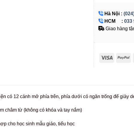
Hà Nội :
(024
HCM :
033 
Giao hàng tận
điện có 12 cánh mở phía trên, phía dưới có ngăn trống để giày d
ăm châm từ (không có khóa và tay nắm)
ợp cho học sinh mẫu giáo, tiểu học