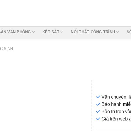
BÀN VĂN PHÒNG
KÉT SẮT
NỘI THẤT CÔNG TRÌNH
N
C SINH
Vận chuyển, l
Bảo hành
miễ
Bảo trì trọn 
Add to
Giá
trên web 
wishlist