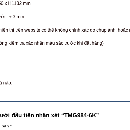
50 x H1132 mm
ước: ± 3 mm
hiển thị trên website có thể không chính xác do chụp ảnh, hoặ
òng kiểm tra xác nhận màu sắc trước khi đặt hàng)
á nào.
gười đầu tiên nhận xét “TMG984-6K”
a bạn
*