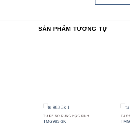
SẢN PHẨM TƯƠNG TỰ
Add to
Add to
wishlist
wishlist
C SINH
TỦ ĐỀ ĐỒ DÙNG HỌC SINH
TỦ Đ
TMG983-3K
TMG