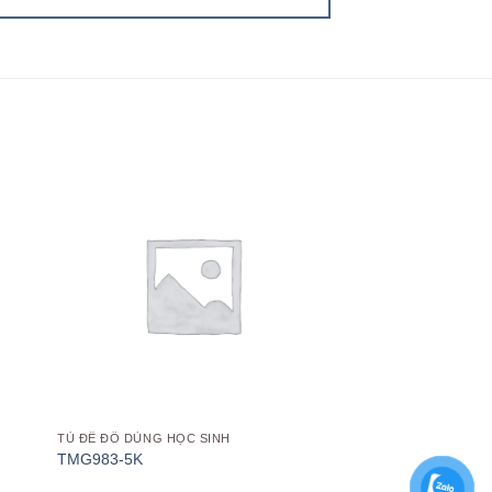
 to
Add to
list
wishlist
TỦ ĐỀ ĐỒ DÙNG HỌC SINH
TMG983-5K