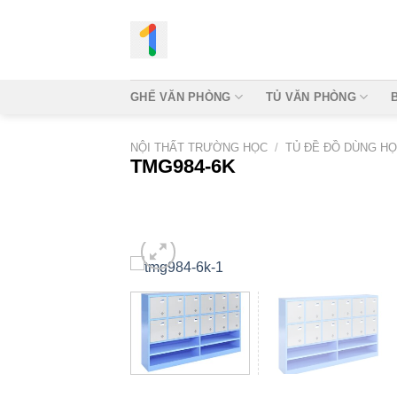
Bỏ
qua
nội
dung
GHẾ VĂN PHÒNG
TỦ VĂN PHÒNG
NỘI THẤT TRƯỜNG HỌC
/
TỦ ĐỀ ĐỒ DÙNG HỌ
TMG984-6K