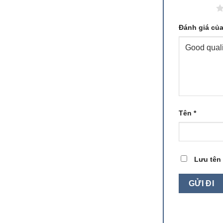
1 trên 5 sao
Đánh giá củ
Tên
*
Lưu tên 