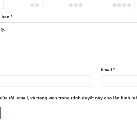
2 trên 5 sao
3 trên 5 sao
4 trên 5 sao
5
a bạn
*
Email
*
của tôi, email, và trang web trong trình duyệt này cho lần bình luậ