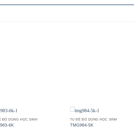
Add to
Add
wishlist
wish
Ề ĐỒ DÙNG HỌC SINH
TỦ ĐỀ ĐỒ DÙNG HỌC SINH
983-6K
TMG984-5K