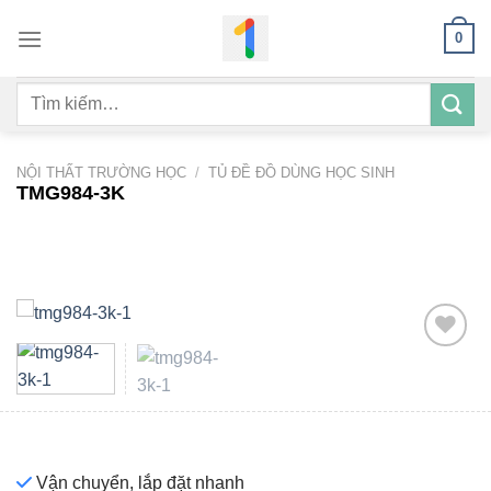
Bỏ
0
qua
nội
Tìm
dung
kiếm:
NỘI THẤT TRƯỜNG HỌC
/
TỦ ĐỀ ĐỒ DÙNG HỌC SINH
TMG984-3K
Add to
wishlist
Vận chuyển, lắp đặt nhanh