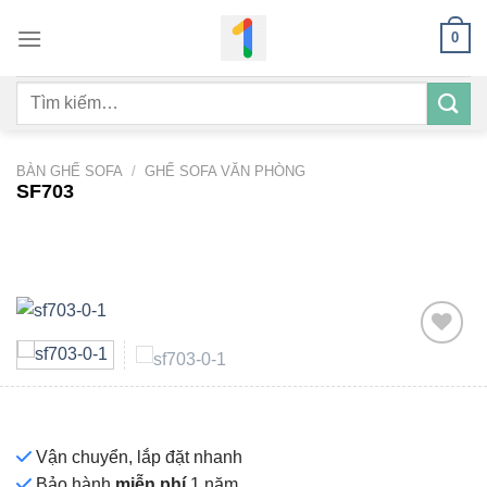
Bỏ
0
qua
nội
Tìm
dung
kiếm:
BÀN GHẾ SOFA
/
GHẾ SOFA VĂN PHÒNG
SF703
Add to
wishlist
Vận chuyển, lắp đặt nhanh
Bảo hành
miễn phí
1 năm