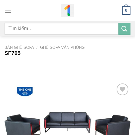
Bỏ
0
qua
nội
Tìm
dung
kiếm:
BÀN GHẾ SOFA
/
GHẾ SOFA VĂN PHÒNG
SF705
Add to
wishlist