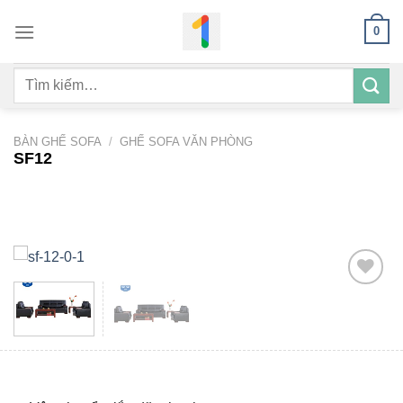
Bỏ
0
qua
nội
Tìm
dung
kiếm:
BÀN GHẾ SOFA
/
GHẾ SOFA VĂN PHÒNG
SF12
Add to
wishlist