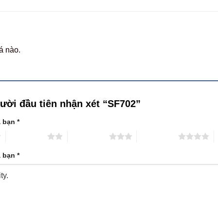
á nào.
gười đầu tiên nhận xét “SF702”
a bạn
*
2 trên 5 sao
3 trên 5 sao
4 trên 5 sao
5
a bạn
*