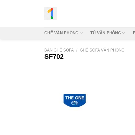
Bỏ
qua
nội
dung
GHẾ VĂN PHÒNG
TỦ VĂN PHÒNG
BÀN GHẾ SOFA
/
GHẾ SOFA VĂN PHÒNG
SF702