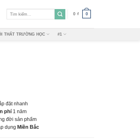
Tìm
0
0
₫
kiếm:
ỘI THẤT TRƯỜNG HỌC
#1
ắp đặt nhanh
n phí
1 năm
vòng đời sản phẩm
áp dụng
Miền Bắc