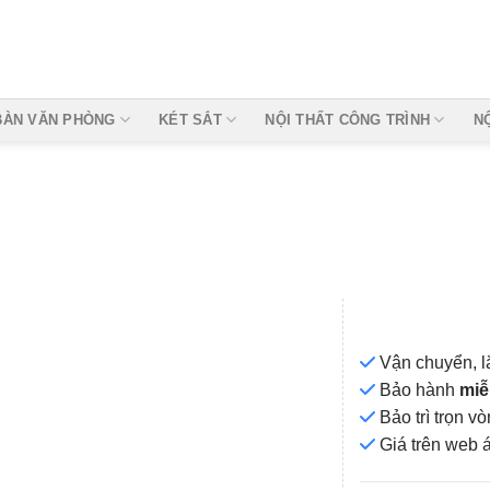
BÀN VĂN PHÒNG
KÉT SẮT
NỘI THẤT CÔNG TRÌNH
N
Vận chuyển, l
Bảo hành
miễ
Bảo trì trọn 
Add to
Giá
trên web 
wishlist