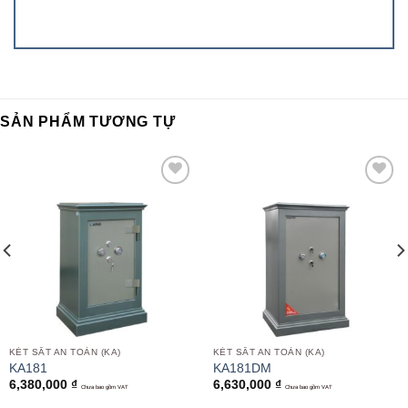
SẢN PHẨM TƯƠNG TỰ
Add to
Add to
wishlist
wishlist
KÉT SẮT AN TOÀN (KA)
KÉT SẮT AN TOÀN (KA)
KA181
KA181DM
6,380,000
₫
6,630,000
₫
Chưa bao gồm VAT
Chưa bao gồm VAT