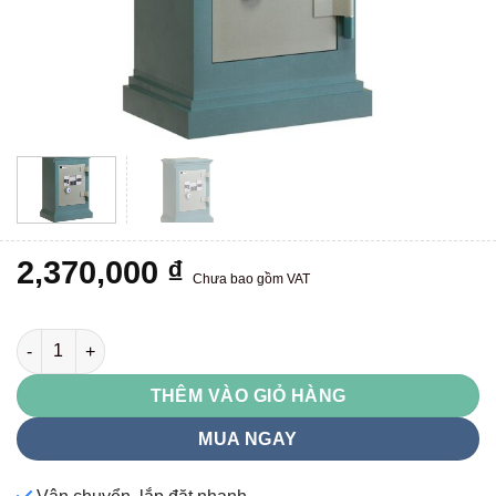
2,370,000
₫
Chưa bao gồm VAT
KA40DT số lượng
THÊM VÀO GIỎ HÀNG
MUA NGAY