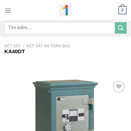
Bỏ
0
qua
nội
Tìm
dung
kiếm:
KÉT SẮT
/
KÉT SẮT AN TOÀN (KA)
KA40DT
Add to
wishlist