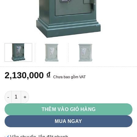
2,130,000
₫
Chưa bao gồm VAT
KA40 số lượng
THÊM VÀO GIỎ HÀNG
MUA NGAY