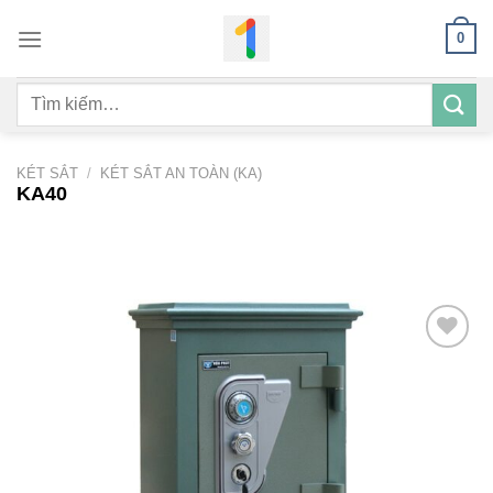
Bỏ
0
qua
nội
Tìm
dung
kiếm:
KÉT SẮT
/
KÉT SẮT AN TOÀN (KA)
KA40
Add to
wishlist