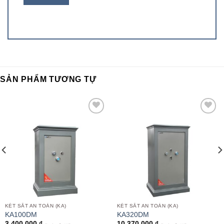
SẢN PHẨM TƯƠNG TỰ
Add to
Add to
wishlist
wishlist
KÉT SẮT AN TOÀN (KA)
KÉT SẮT AN TOÀN (KA)
KA100DM
KA320DM
3,400,000
₫
10,370,000
₫