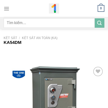
Bỏ
0
qua
nội
Tìm
dung
kiếm:
KÉT SẮT
/
KÉT SẮT AN TOÀN (KA)
KA54DM
Add to
wishlist