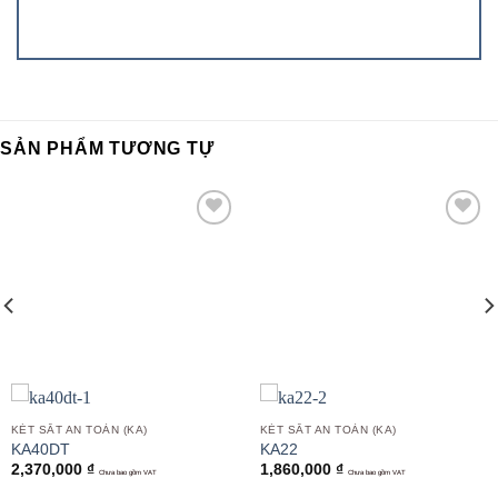
SẢN PHẨM TƯƠNG TỰ
Add to
Add to
wishlist
wishlist
KÉT SẮT AN TOÀN (KA)
KÉT SẮT AN TOÀN (KA)
KA40DT
KA22
2,370,000
₫
1,860,000
₫
Chưa bao gồm VAT
Chưa bao gồm VAT