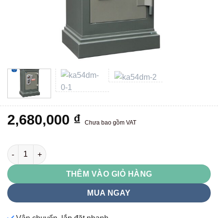
2,680,000
₫
Chưa bao gồm VAT
KA54DM số lượng
THÊM VÀO GIỎ HÀNG
MUA NGAY