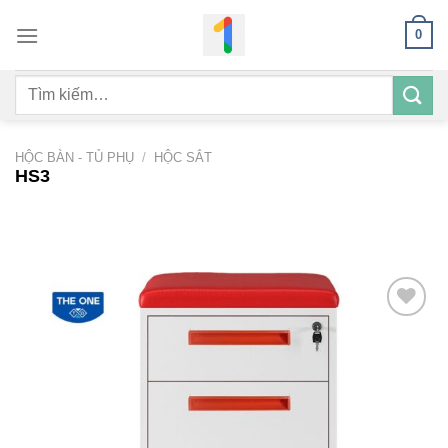
Bỏ
0
qua
nội
Tìm
dung
kiếm:
HỘC BÀN - TỦ PHỤ
/
HỘC SẮT
HS3
Add to
wishlist