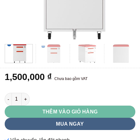
1,500,000
₫
Chưa bao gồm VAT
HS3 số lượng
THÊM VÀO GIỎ HÀNG
MUA NGAY