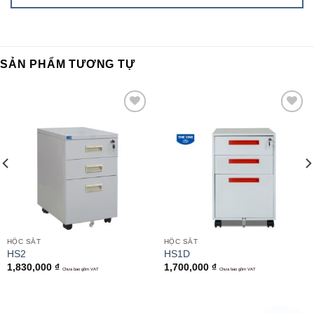
SẢN PHẨM TƯƠNG TỰ
Add to
Add to
wishlist
wishlist
HỘC SẮT
HỘC SẮT
HS2
HS1D
1,830,000
₫
1,700,000
₫
Chưa bao gồm VAT
Chưa bao gồm VAT