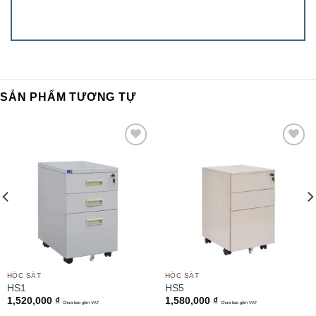
SẢN PHẨM TƯƠNG TỰ
Add to
Add to
wishlist
wishlist
HỘC SẮT
HỘC SẮT
HS1
HS5
1,520,000
₫
1,580,000
₫
Chưa bao gồm VAT
Chưa bao gồm VAT