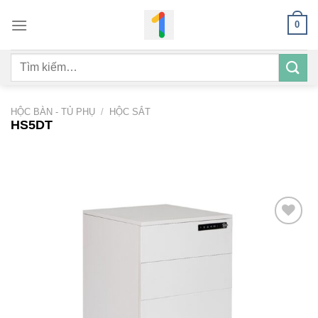
Bỏ
0
qua
nội
Tìm
dung
kiếm:
HỘC BÀN - TỦ PHỤ
/
HỘC SẮT
HS5DT
Add to
wishlist