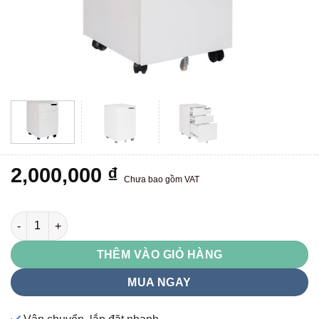
2,000,000
₫
Chưa bao gồm VAT
HS5DT số lượng
THÊM VÀO GIỎ HÀNG
MUA NGAY