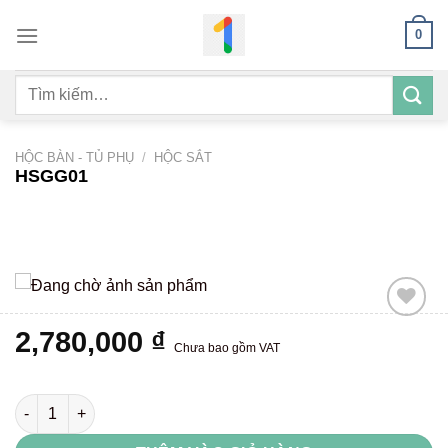
Bỏ
0
qua
nội
Tìm
dung
kiếm:
HỘC BÀN - TỦ PHỤ
/
HỘC SẮT
HSGG01
2,780,000
₫
Chưa bao gồm VAT
Add to
wishlist
HSGG01 số lượng