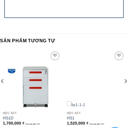
SẢN PHẨM TƯƠNG TỰ
Add to
Add to
wishlist
wishlist
HỘC SẮT
HỘC SẮT
HS1D
HS1
1,700,000
₫
1,520,000
₫
Chưa bao gồm VAT
Chưa bao gồm VAT