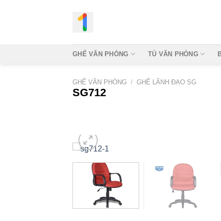
Bỏ
qua
nội
dung
GHẾ VĂN PHÒNG
TỦ VĂN PHÒNG
GHẾ VĂN PHÒNG
/
GHẾ LÃNH ĐẠO SG
SG712