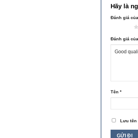
Hãy là n
Đánh giá củ
1 trên 5 sao
Đánh giá củ
Tên
*
Lưu tên 