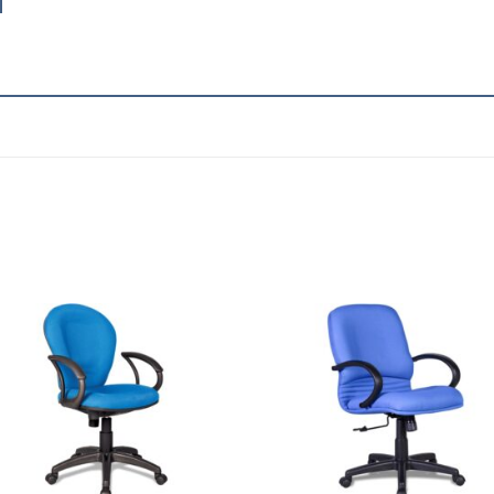
Add to
Add
wishlist
wish