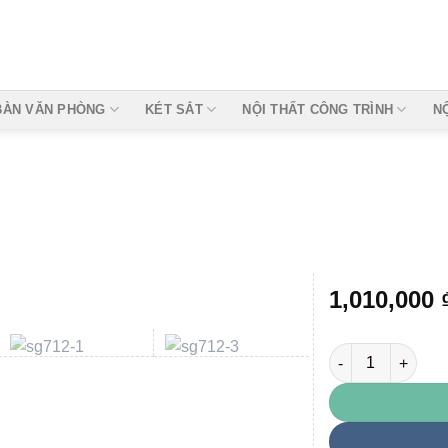
BÀN VĂN PHÒNG
KÉT SẮT
NỘI THẤT CÔNG TRÌNH
N
1,010,000
SG712 số lượng
Add to
wishlist