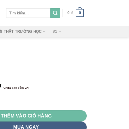
Tìm
0
0
₫
kiếm:
ỘI THẤT TRƯỜNG HỌC
#1
₫
Chưa bao gồm VAT
THÊM VÀO GIỎ HÀNG
MUA NGAY