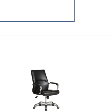
 to
Add to
list
wishlist