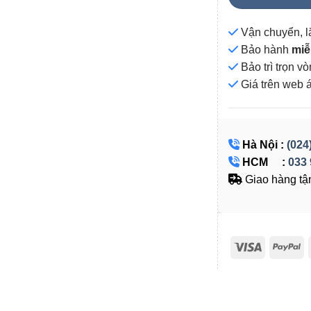
Vận chuyển, l
Bảo hành
miễ
Bảo trì trọn 
Giá
trên web 
Hà Nội :
(024
HCM :
033 
Giao hàng tận