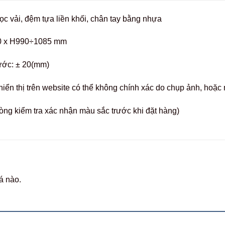
ọc vải, đệm tựa liền khối, chân tay bằng nhựa
0 x H990÷1085 mm
ước: ± 20(mm)
hiển thị trên website có thể không chính xác do chụp ảnh, hoặ
òng kiểm tra xác nhận màu sắc trước khi đặt hàng)
á nào.