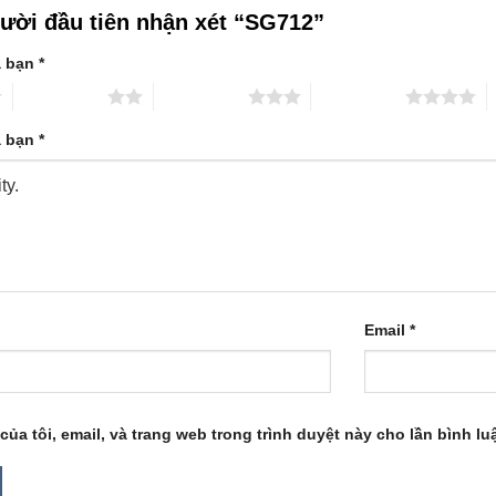
gười đầu tiên nhận xét “SG712”
a bạn
*
2 trên 5 sao
3 trên 5 sao
4 trên 5 sao
5
a bạn
*
Email
*
của tôi, email, và trang web trong trình duyệt này cho lần bình luậ