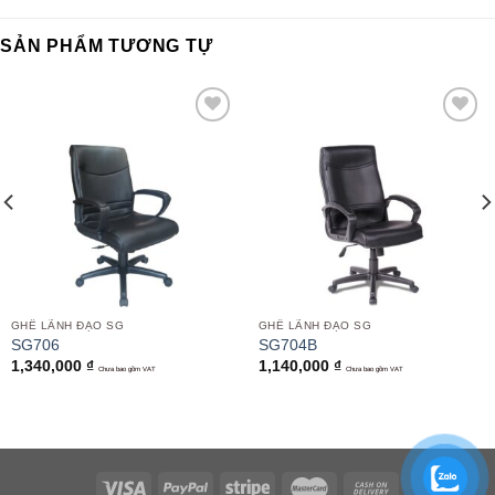
SẢN PHẨM TƯƠNG TỰ
Add to
Add to
wishlist
wishlist
GHẾ LÃNH ĐẠO SG
GHẾ LÃNH ĐẠO SG
SG706
SG704B
1,340,000
₫
1,140,000
₫
Chưa bao gồm VAT
Chưa bao gồm VAT