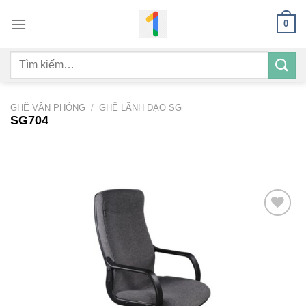
Bỏ
0
qua
nội
Tìm
dung
kiếm:
GHẾ VĂN PHÒNG
/
GHẾ LÃNH ĐẠO SG
SG704
Add to
wishlist