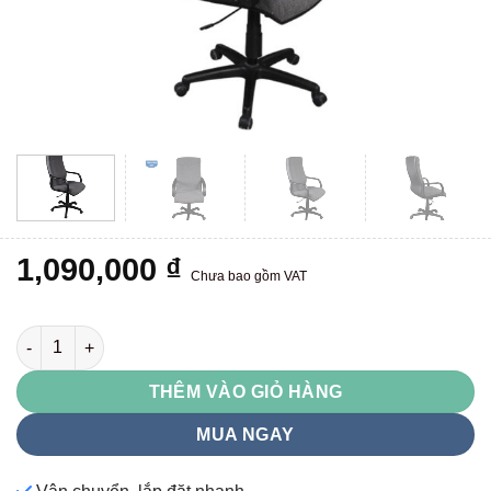
1,090,000
₫
Chưa bao gồm VAT
SG704 số lượng
THÊM VÀO GIỎ HÀNG
MUA NGAY