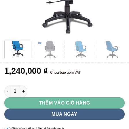
1,240,000
₫
Chưa bao gồm VAT
SG601 số lượng
THÊM VÀO GIỎ HÀNG
MUA NGAY