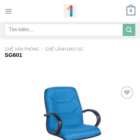
Bỏ
0
qua
nội
Tìm
dung
kiếm:
GHẾ VĂN PHÒNG
/
GHẾ LÃNH ĐẠO SG
SG601
Add to
wishlist