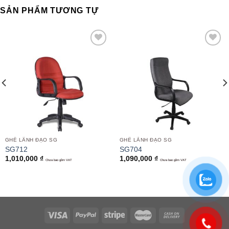
SẢN PHẨM TƯƠNG TỰ
Add to
Add to
wishlist
wishlist
GHẾ LÃNH ĐẠO SG
GHẾ LÃNH ĐẠO SG
SG712
SG704
1,010,000
₫
1,090,000
₫
Chưa bao gồm VAT
Chưa bao gồm VAT