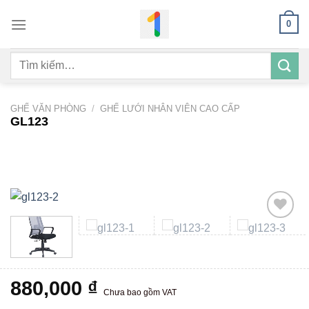
Bỏ
0
qua
nội
Tìm
dung
kiếm:
GHẾ VĂN PHÒNG
/
GHẾ LƯỚI NHÂN VIÊN CAO CẤP
GL123
Add to
wishlist
880,000
₫
Chưa bao gồm VAT