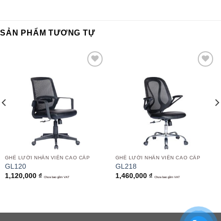
SẢN PHẨM TƯƠNG TỰ
Add to
Add to
wishlist
wishlist
GHẾ LƯỚI NHÂN VIÊN CAO CẤP
GHẾ LƯỚI NHÂN VIÊN CAO CẤP
GL120
GL218
1,120,000
₫
1,460,000
₫
Chưa bao gồm VAT
Chưa bao gồm VAT