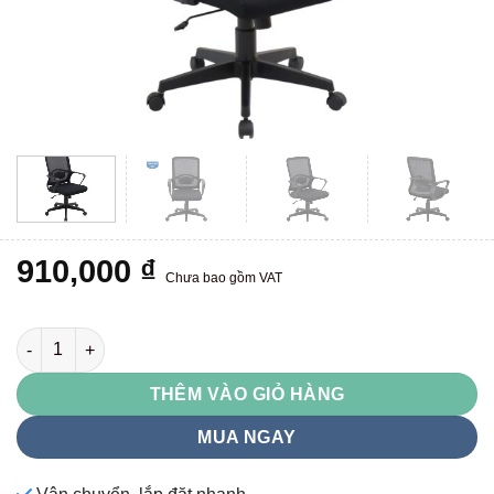
910,000
₫
Chưa bao gồm VAT
GL126 số lượng
THÊM VÀO GIỎ HÀNG
MUA NGAY