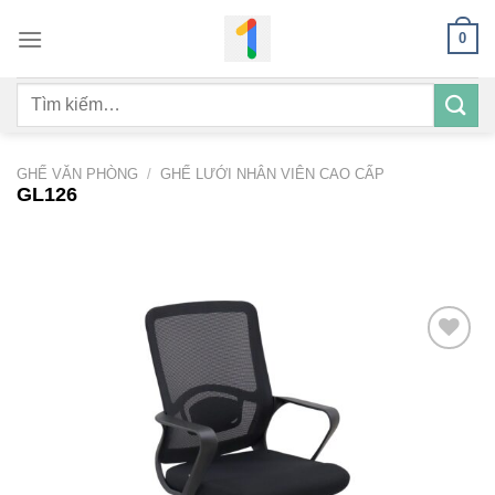
Bỏ
0
qua
nội
Tìm
dung
kiếm:
GHẾ VĂN PHÒNG
/
GHẾ LƯỚI NHÂN VIÊN CAO CẤP
GL126
Add to
wishlist